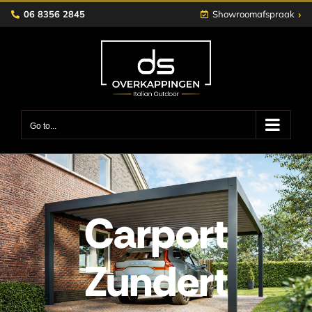
Skip
›
06 8356 2845
Showroomafspraak
to
content
Go to...
Carport
Zundert