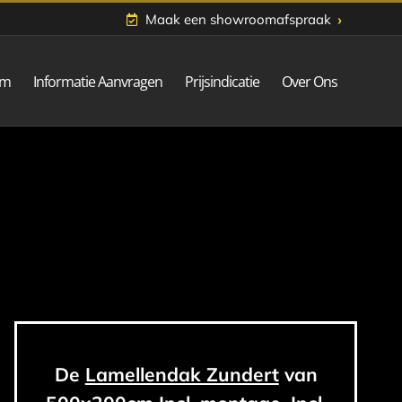
›
Maak een showroomafspraak
om
Informatie Aanvragen
Prijsindicatie
Over Ons
De
Lamellendak Zundert
van