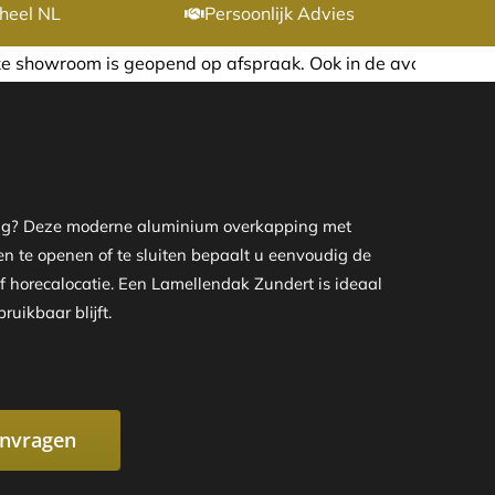
heel NL
Persoonlijk Advies
op afspraak. Ook in de avond of in het weekend nemen wij 
tting? Deze moderne aluminium overkapping met
len te openen of te sluiten bepaalt u eenvoudig de
f horecalocatie. Een Lamellendak Zundert is ideaal
uikbaar blijft.
anvragen