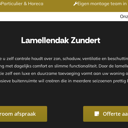
Particulier & Horeca
Eigen montage team in 
Onze showroom is geopend 
Lamellendak Zundert
e u zelf controle houdt over zon, schaduw, ventilatie en beschu
ng met dagelijks comfort en slimme functionaliteit. Door de lamel
uctie zelf een luxe en duurzame toevoeging vormt aan uw woning o
sieve buitenruimte wil creëren die in meerdere seizoenen prettig br
room afspraak
Offerte a