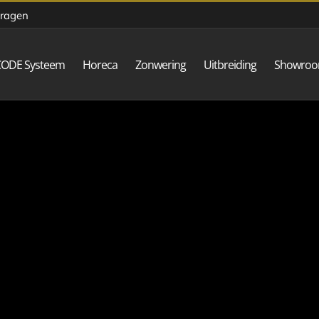
vragen
CODE Systeem
Horeca
Zonwering
Uitbreiding
Showro