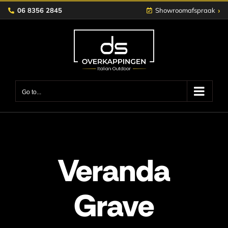
Skip
›
06 8356 2845
Showroomafspraak
to
content
Go to...
Veranda
Grave