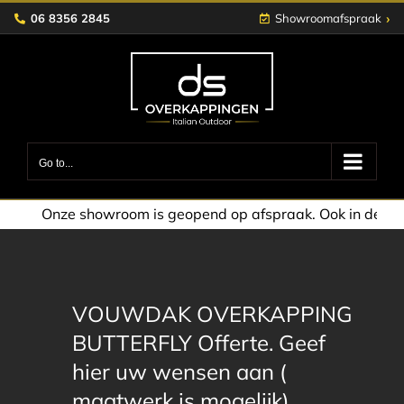
Skip
›
06 8356 2845
Showroomafspraak
to
content
Go to...
owroom is geopend op afspraak. Ook in de avond of in het 
VOUWDAK OVERKAPPING
BUTTERFLY Offerte. Geef
hier uw wensen aan (
maatwerk is mogelijk)