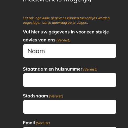
Let op: ingevulde gegevens kunnen tussentijds worden
opgeslagen om je aanvraag op te volgen.
Vul hier uw gegevens in voor een stukje
advies van ons
(Vereist)
Voor
Staatnaam en huisnummer
(Vereist)
en
achternaam
Stadsnaam
(Vereist)
Email
(Vereist)